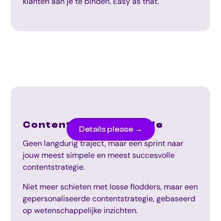
klanten aan je te binden. Easy as that.
Content Strategy Code
Details please →
Geen langdurig traject, maar een sprint naar
jouw meest simpele en meest succesvolle
contentstrategie.
Niet meer schieten met losse flodders, maar een
gepersonaliseerde contentstrategie, gebaseerd
op wetenschappelijke inzichten.