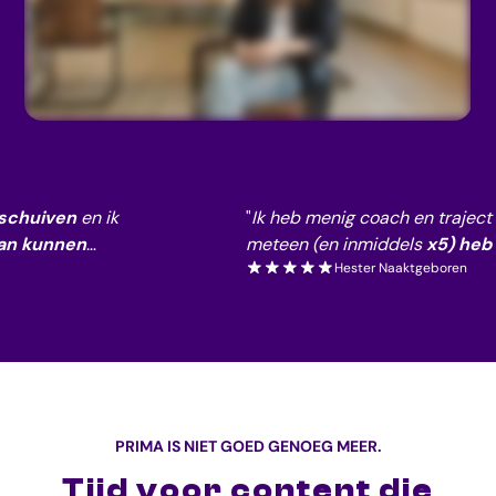
chuiven
en ik
"
Ik heb menig coach en traject ver
an kunnen
meteen (en inmiddels
x5) heb 
Hester Naaktgeboren
PRIMA IS NIET GOED GENOEG MEER.
Tijd voor content die