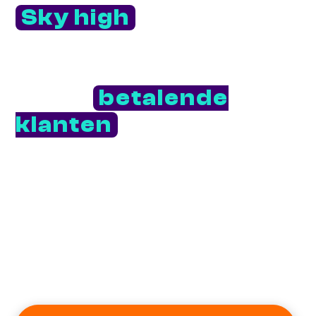
Sky high
gaan met
organische content
én converteren naar
beter
betalende
klanten
?
Tienduizenden views op je post zeggen niets. Tenzij je
er structureel klanten uit haalt. En klanten aantrekken
op basis van teksten, daar ligt mijn kracht. Een kracht
die ik maar wát graag met jou deel.
Als copy expert en co-creator zorg ik samen
met jou
voor groei qua views én conversie. Niet of of, maar en
en.