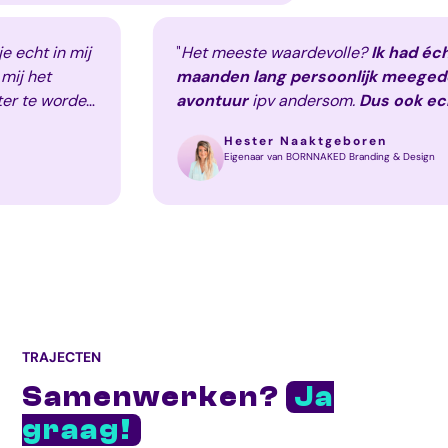
e hebt je echt in mij
"
Het meeste waardevolle?
Ik
at voor mij het
maanden lang persoonlijk 
eel beter te worden
avontuur
ipv andersom.
Dus 
jvingen voor mijn
dienst, doelgroep en schrijfs
Hester Naaktgeboren
blijven maar ook
professiona
Eigenaar van BORNNAKED Branding 
ervaring
. Ik heb ook coachin
dach: poeh dat had ik zelf oo
generiek.
Dat heb ik bij jou 
TRAJECTEN
Samenwerken?
Ja
graag!