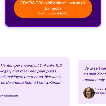
GRATIS TRAINING: Meer klanten uit
LinkedIn
Claim nu voor
€33
€0
!
 per maand uit LinkedIn, 100
''Je draait niet zoma
 met maar een paar posts,
en mijn dienstverlen
ingen per maand, hiervan is
meest nodig was om 
andere helft uit het webinar."
op LinkedIn met als 
Elske Heeren
training''
Kata Coaching
xpert