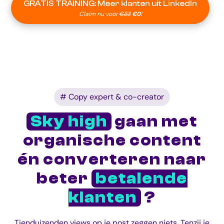
GRATIS TRAINING: Meer klanten uit LinkedIn
Claim nu voor
€33
€0
!
# Copy expert & co-creator
Sky high
gaan met
organische content
én converteren naar
beter
betalende
klanten
?
Tienduizenden views op je post zeggen niets. Tenzij je