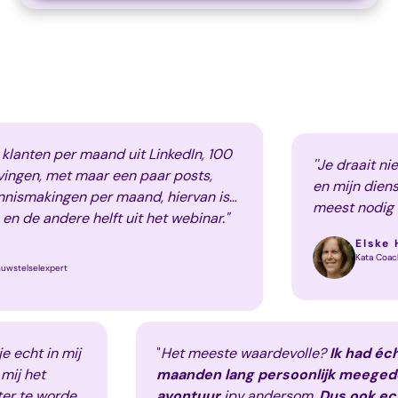
 per maand uit LinkedIn, 100
''Je draait niet zoma
 met maar een paar posts,
en mijn dienstverlen
ingen per maand, hiervan is
meest nodig was om 
andere helft uit het webinar."
op LinkedIn met als 
Elske Heeren
training''
Kata Coaching
xpert
e hebt je echt in mij
"
Het meeste waardevolle?
Ik
at voor mij het
maanden lang persoonlijk 
eel beter te worden
avontuur
ipv andersom.
Dus 