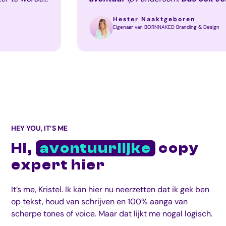
jvingen voor mijn
dienst, doelgroep en schrijfs
Hester Naaktgeboren
blijven maar ook
professiona
Eigenaar van BORNNAKED Branding 
ervaring
. Ik heb ook coachin
dach: poeh dat had ik zelf oo
generiek.
Dat heb ik bij jou 
HEY YOU, IT’S ME
Hi,
avontuurlijke
copy
expert hier
It’s me, Kristel. Ik kan hier nu neerzetten dat ik gek ben
op tekst, houd van schrijven en 100% aanga van
scherpe tones of voice. Maar dat lijkt me nogal logisch.