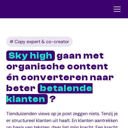
# Copy expert & co-creator
Sky high
gaan met
organische content
én converteren naar
beter
betalende
klanten
?
Tienduizenden views op je post zeggen niets. Tenzij je
er structureel klanten uit haalt. En klanten aantrekken
op basis van teksten, daar ligt mijn kracht. Een kracht